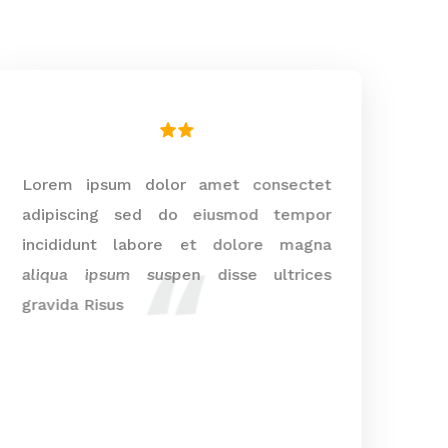
Lorem ipsum dolor amet consectet
Lo
adipiscing sed do eiusmod tempor
ad
incididunt labore et dolore magna
in
aliqua ipsum suspen disse ultrices
al
gravida Risus
gra